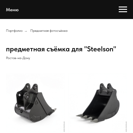
Меню
Портфолио
→
Предметная фотосъёмка
предметная съёмка для "Steelson"
Ростов-на-Дону