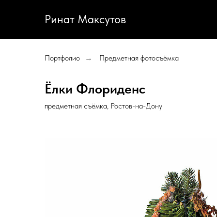
Ринат Максутов
Портфолио
Предметная фотосъёмка
→
Ёлки Флориденс
предметная съёмка, Ростов-на-Дону