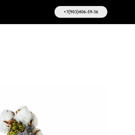
+7(903)406-59-36
Меню