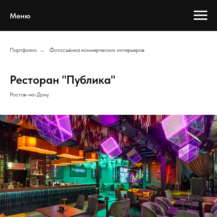
Меню
Портфолио
→
Фотосъёмка коммерческих интерьеров
Ресторан "Публика"
Ростов-на-Дону