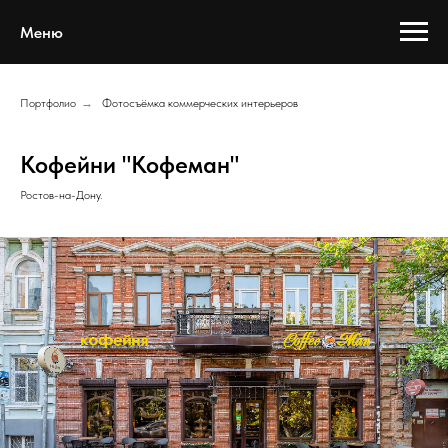
Меню
Портфолио
→
Фотосъёмка коммерческих интерьеров
Кофейни "Кофеман"
Ростов-на-Дону.