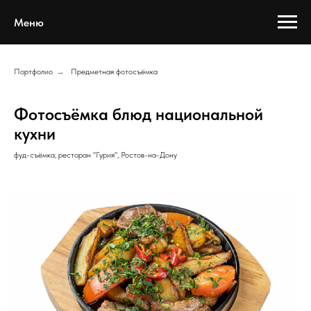
Меню
Портфолио
→
Предметная фотосъёмка
Фотосъёмка блюд национальной
кухни
фуд-съёмка, ресторан "Гурия", Ростов-на-Дону